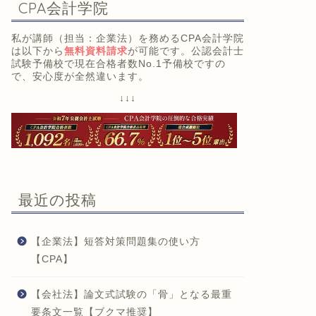
CPA会計学院
私が講師（担当：企業法）を務めるCPA会計学院
は以下から
無料資料請求
が可能です。公認会計士
試験予備校で現在合格者数No.1予備校ですの
で、安心度が全然違います。
↓↓↓
最近の投稿
【企業法】短答対策問題集の使い方
【CPA】
【会社法】論文式試験の「骨」となる最重
要条文一覧【ブクマ推奨】