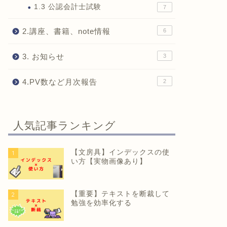
1.3 公認会計士試験
7
2.講座、書籍、note情報
6
3. お知らせ
3
4.PV数など月次報告
2
人気記事ランキング
【文房具】インデックスの使
1
い方【実物画像あり】
【重要】テキストを断裁して
2
勉強を効率化する