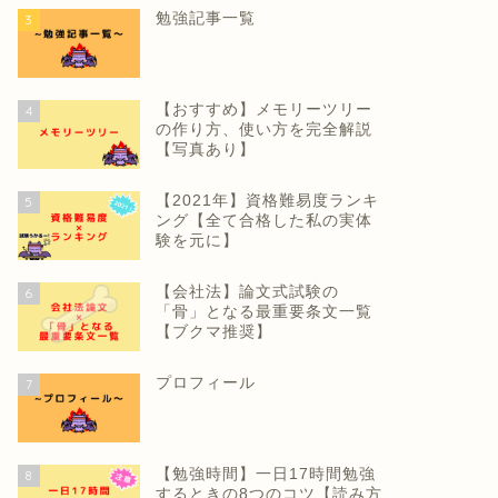
勉強記事一覧
3
【おすすめ】メモリーツリー
4
の作り方、使い方を完全解説
【写真あり】
【2021年】資格難易度ランキ
5
ング【全て合格した私の実体
験を元に】
【会社法】論文式試験の
6
「骨」となる最重要条文一覧
【ブクマ推奨】
プロフィール
7
【勉強時間】一日17時間勉強
8
するときの8つのコツ【読み方