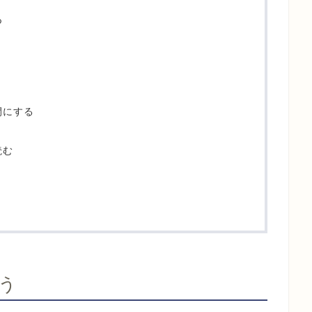
つ
間にする
読む
う