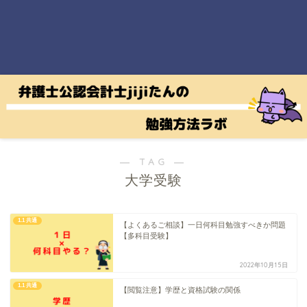
― TAG ―
大学受験
1.1 共通
【よくあるご相談】一日何科目勉強すべきか問題
【多科目受験】
2022年10月15日
1.1 共通
【閲覧注意】学歴と資格試験の関係