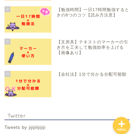
8
【勉強時間】一日17時間勉強すると
きの8つのコツ【読み方注意】
9
【文房具】テキストのマーカーの引
き方を工夫して勉強効率を上げる
【画像あり】
ホーム
10
【会社法】1分で分かる分配可能額
勉強記事一覧
Twitter
Tweets by jijijilijijiji
MENU