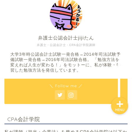
弁護士公認会計士jijiたん
弁護士・公認会計士・CPA会計学院講師
ホーム
大学3年時公認会計士試験一発合格→2014年司法試験予
備試験一発合格→2016年司法試験合格。 「勉強方法を
変えれば人生が変わる！」をモットーに、私が体験・学
勉強記事一覧
習した勉強方法を発信しています。
＼ Follow me ／
MENU
CPA会計学院
私が講師（担当：企業法）を務めるCPA会計学院は以下か