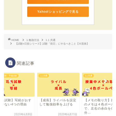
Yahoo!ショッピングで見る
HOME
1.勉強方法
1.1 共通
【試験○日前シリーズ】試験「前日」にやるべきこと【８箇条】
関連記事
共通
1.1 共通
1.2 司法試験・予備試験
成長】ライバルを設定
【メモの取り方】授業中
【司法試験】写経が
て勉強効率を上げる
のメモは４色ボールペン
すめでない4つの理
で、左右の余白を使い
分...
2020年6月11日
2020年6