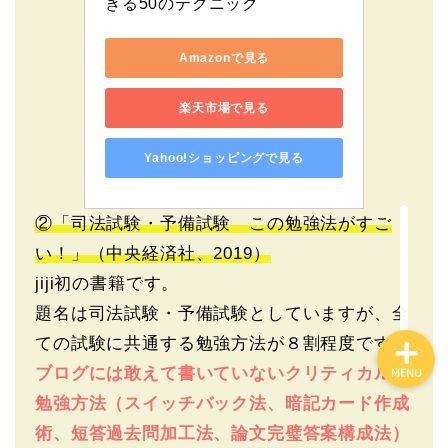
きる50のテクニック
Amazonで見る
楽天市場で見る
Yahoo!ショッピングで見る
ホーム
②「司法試験・予備試験 この勉強法がすご
勉強記事一覧
い！」（中央経済社、2019）
jiji初の書籍です。
題名は司法試験・予備試験としていますが、全
ての試験に共通する勉強方法が８割程度です。
ブログには敢えて書いていないクリティカルな
MENU
勉強方法（スイッチバック法、暗記カード作成
術、短答過去問加工法、論文完璧答案構成法）