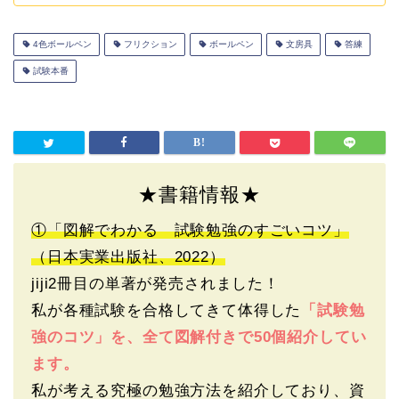
4色ボールペン
フリクション
ボールペン
文房具
答練
試験本番
★書籍情報★
①「図解でわかる 試験勉強のすごいコツ」
（日本実業出版社、2022）
jiji2冊目の単著が発売されました！
私が各種試験を合格してきて体得した
「試験勉
強のコツ」を、全て図解付きで50個紹介してい
ます。
私が考える究極の勉強方法を紹介しており、資