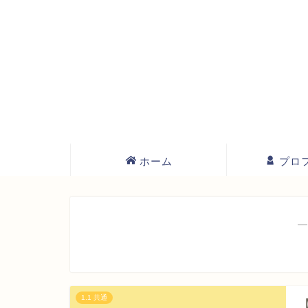
ホーム
プロ
―
1.1 共通