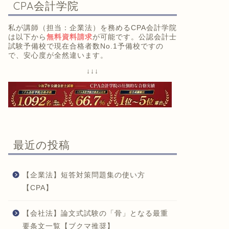
CPA会計学院
私が講師（担当：企業法）を務めるCPA会計学院
は以下から
無料資料請求
が可能です。公認会計士
試験予備校で現在合格者数No.1予備校ですの
で、安心度が全然違います。
↓↓↓
最近の投稿
【企業法】短答対策問題集の使い方
【CPA】
【会社法】論文式試験の「骨」となる最重
要条文一覧【ブクマ推奨】