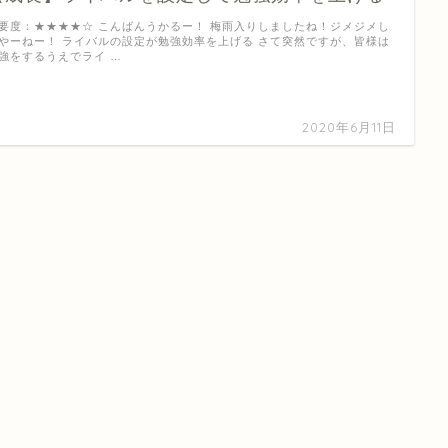
要度：★★★★☆ こんばんうかるー！ 梅雨入りしましたね！ジメジメし
やーねー！ ライバルの設定が勉強効率を上げる さて突然ですが、皆様は
強をするうえでライ …
2020年6月11日