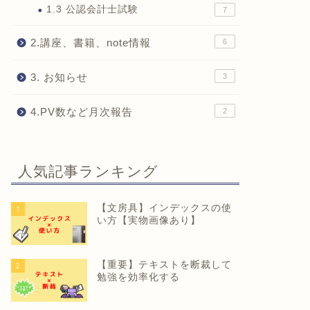
1.3 公認会計士試験
7
2.講座、書籍、note情報
6
3. お知らせ
3
4.PV数など月次報告
2
人気記事ランキング
【文房具】インデックスの使
1
い方【実物画像あり】
【重要】テキストを断裁して
2
勉強を効率化する