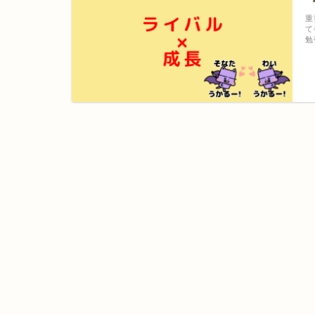
重
て
勉