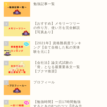
勉強記事一覧
3
【おすすめ】メモリーツリー
4
の作り方、使い方を完全解説
【写真あり】
【2021年】資格難易度ランキ
5
ング【全て合格した私の実体
験を元に】
【会社法】論文式試験の
6
「骨」となる最重要条文一覧
【ブクマ推奨】
プロフィール
7
【勉強時間】一日17時間勉強
8
するときの8つのコツ【読み方