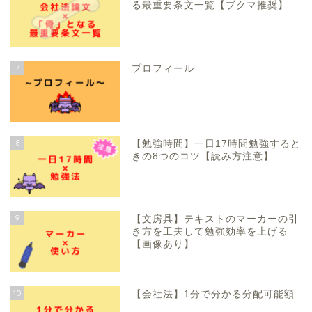
る最重要条文一覧【ブクマ推奨】
7
プロフィール
8
【勉強時間】一日17時間勉強すると
きの8つのコツ【読み方注意】
9
【文房具】テキストのマーカーの引
き方を工夫して勉強効率を上げる
【画像あり】
ホーム
10
【会社法】1分で分かる分配可能額